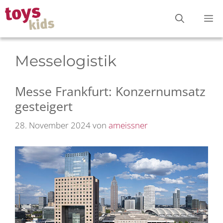
Zum
M
Inhalt
springen
Messelogistik
Messe Frankfurt: Konzernumsatz
gesteigert
28. November 2024
von
ameissner