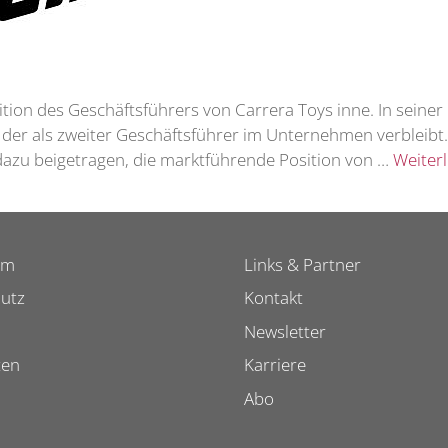
tion des Geschäftsführers von Carrera Toys inne. In seiner 
, der als zweiter Geschäftsführer im Unternehmen verbleibt
 dazu beigetragen, die marktführende Position von …
Weiter
um
Links & Partner
utz
Kontakt
Newsletter
ten
Karriere
Abo