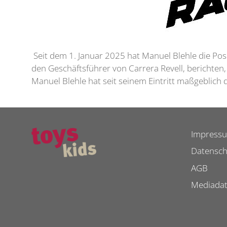
Seit dem 1. Januar 2025 hat Manuel Blehle die Posi
den Geschäftsführer von Carrera Revell, berichten
Manuel Blehle hat seit seinem Eintritt maßgeblich
Impress
Datensch
AGB
Mediada