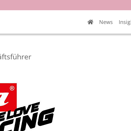
News
Insig
äftsführer