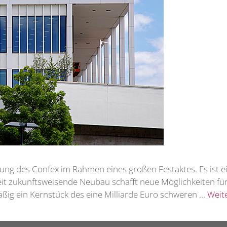
nung des Confex im Rahmen eines großen Festaktes. Es ist
it zukunftsweisende Neubau schafft neue Möglichkeiten für
ßig ein Kernstück des eine Milliarde Euro schweren …
Weit