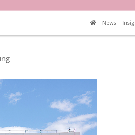
News
Insig
ung