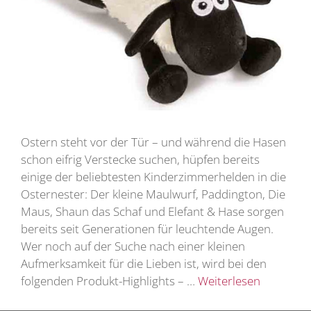
Ostern steht vor der Tür – und während die Hasen
schon eifrig Verstecke suchen, hüpfen bereits
einige der beliebtesten Kinderzimmerhelden in die
Osternester: Der kleine Maulwurf, Paddington, Die
Maus, Shaun das Schaf und Elefant & Hase sorgen
bereits seit Generationen für leuchtende Augen.
Wer noch auf der Suche nach einer kleinen
Aufmerksamkeit für die Lieben ist, wird bei den
folgenden Produkt-Highlights – …
Weiterlesen