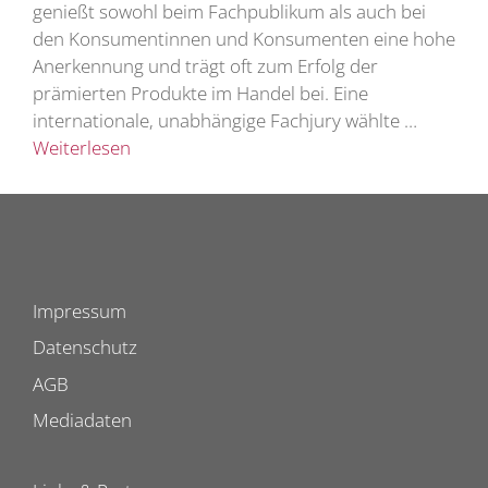
genießt sowohl beim Fachpublikum als auch bei
den Konsumentinnen und Konsumenten eine hohe
Anerkennung und trägt oft zum Erfolg der
prämierten Produkte im Handel bei. Eine
internationale, unabhängige Fachjury wählte …
Weiterlesen
Impressum
Datenschutz
AGB
Mediadaten