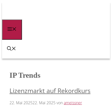
Zum
Inhalt
springen
Menü
IP Trends
Lizenzmarkt auf Rekordkurs
22. Mai 2025
22. Mai 2025
von
ameissner