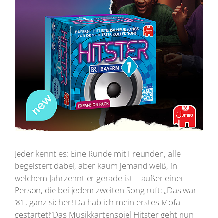
Jeder kennt es: Eine Runde mit Freunden, alle
begeistert dabei, aber kaum jemand weiß, in
welchem Jahrzehnt er gerade ist – außer einer
Person, die bei jedem zweiten Song ruft: „Das war
’81, ganz sicher! Da hab ich mein erstes Mofa
gestartet!“Das Musikkartenspiel Hitster geht nun