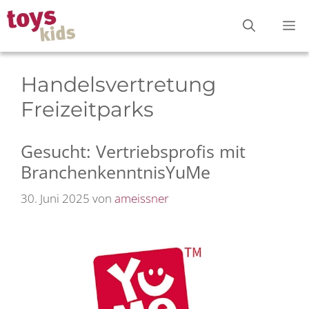
Zum
M
Inhalt
springen
Handelsvertretung
Freizeitparks
Gesucht: Vertriebsprofis mit
BranchenkenntnisYuMe
30. Juni 2025
von
ameissner