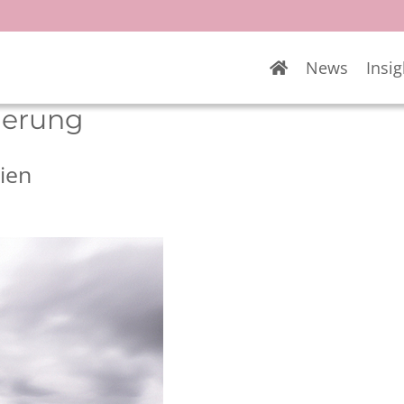
News
Insig
derung
ien