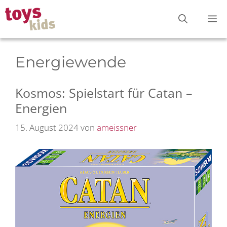
Zum
M
Inhalt
springen
Energiewende
Kosmos: Spielstart für Catan –
Energien
15. August 2024
von
ameissner