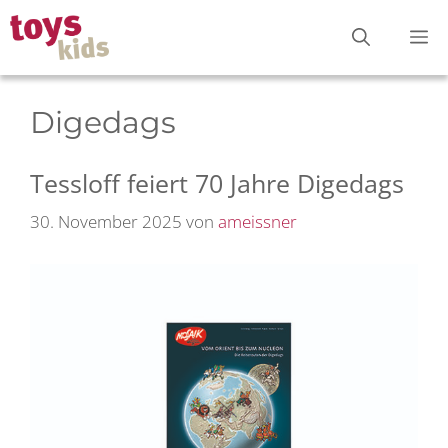
Zum
M
Inhalt
springen
Digedags
Tessloff feiert 70 Jahre Digedags
30. November 2025
von
ameissner