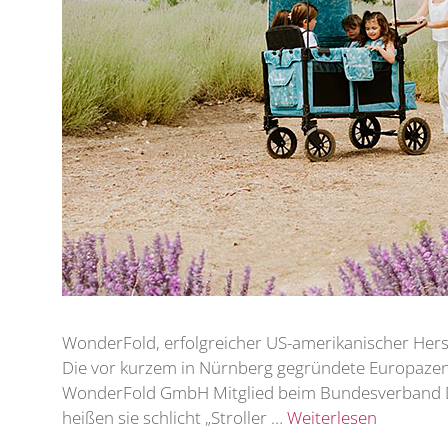
WonderFold, erfolgreicher US-amerikanischer Hers
Die vor kurzem in Nürnberg gegründete Europazent
WonderFold GmbH Mitglied beim Bundesverband Deut
heißen sie schlicht „Stroller …
Weiterlesen