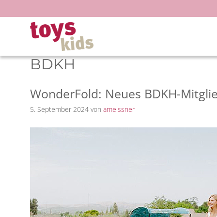
Zum
Inhalt
springen
BDKH
WonderFold: Neues BDKH-Mitgli
5. September 2024
von
ameissner