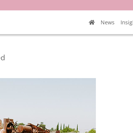
News
Insig
ed