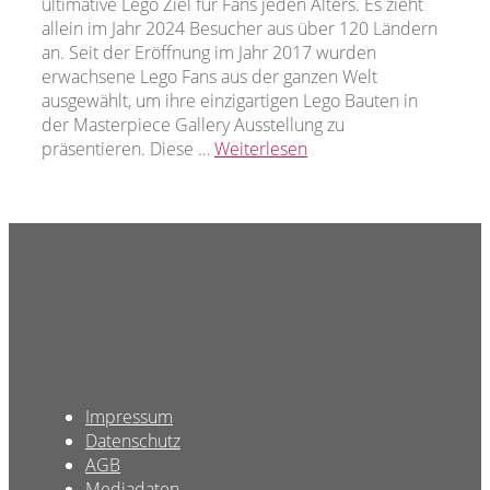
ultimative Lego Ziel für Fans jeden Alters. Es zieht
allein im Jahr 2024 Besucher aus über 120 Ländern
an. Seit der Eröffnung im Jahr 2017 wurden
erwachsene Lego Fans aus der ganzen Welt
ausgewählt, um ihre einzigartigen Lego Bauten in
der Masterpiece Gallery Ausstellung zu
präsentieren. Diese …
Weiterlesen
Impressum
Datenschutz
AGB
Mediadaten