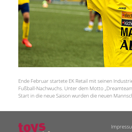
Ende Februar startete EK Retail mit seinen Indust
Fußball-Nachwuchs. Unter dem Motto „Dreamteam ge
Start in die neue Saison wurden die neuen Mannsc
Impress