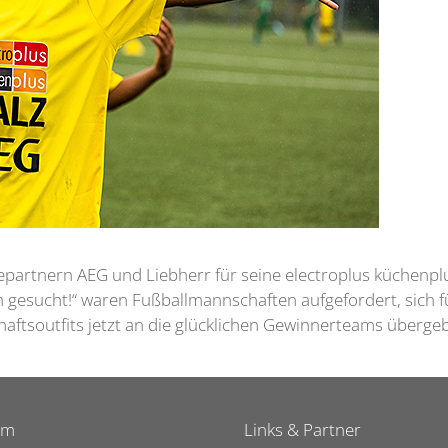
riepartnern AEG und Liebherr für seine electroplus küchenp
sucht!“ waren Fußballmannschaften aufgefordert, sich für
haftsoutfits jetzt an die glücklichen Gewinnerteams überg
um
Links & Partner