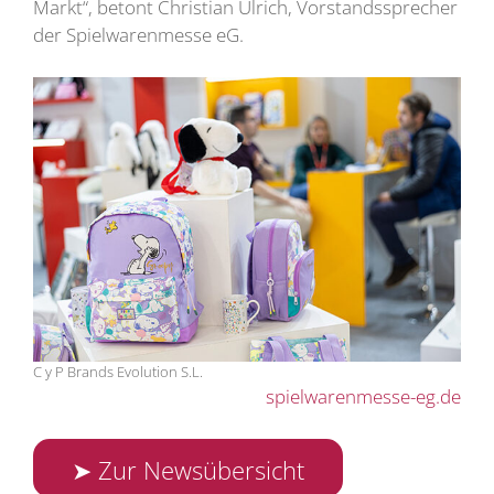
Markt“, betont Christian Ulrich, Vorstandssprecher
der Spielwarenmesse eG.
C y P Brands Evolution S.L.
spielwarenmesse-eg.de
➤ Zur Newsübersicht