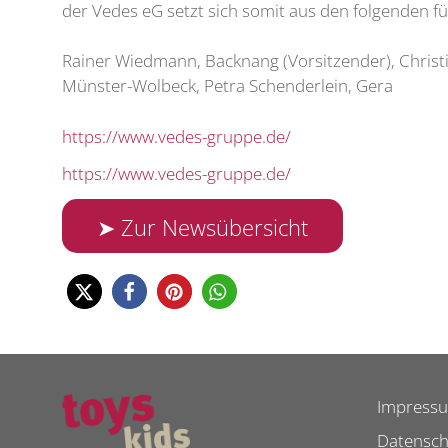
der Vedes eG setzt sich somit aus den folgenden f
Rainer Wiedmann, Backnang (Vorsitzender), Christia
Münster-Wolbeck, Petra Schenderlein, Gera
https://www.vedes-gruppe.de/
https://www.vedes-gruppe.de/
➤ Zur Newsübersicht
Impress
Datensch