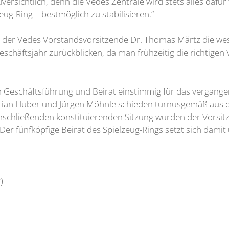
rsichtlich, denn die Vedes Zentrale wird stets alles dafü
g-Ring – bestmöglich zu stabilisieren.“
te der Vedes Vorstandsvorsitzende Dr. Thomas Märtz die we
chäftsjahr zurückblicken, da man frühzeitig die richtige
Geschäftsführung und Beirat einstimmig für das vergange
rian Huber und Jürgen Möhnle schieden turnusgemäß aus 
r anschließenden konstituierenden Sitzung wurden der Vorsi
t. Der fünfköpfige Beirat des Spielzeug-Rings setzt sich dam
)
r)