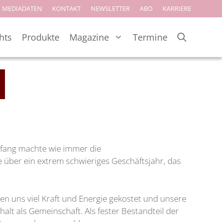
MEDIADATEN
KONTAKT
NEWSLETTER
ABO
KARRIERE
hts
Produkte
Magazine
Termine
nfang machte wie immer die
̈ber ein extrem schwieriges Geschäftsjahr, das
en uns viel Kraft und Energie gekostet und unsere
halt als Gemeinschaft. Als fester Bestandteil der