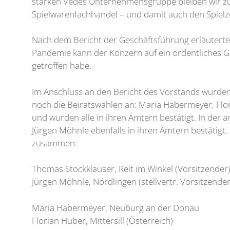
starken Vedes Unternehmensgruppe bleiben wir zuve
Spielwarenfachhandel – und damit auch den Spielzeu
Nach dem Bericht der Geschäftsführung erläuter
Pandemie kann der Konzern auf ein ordentliches Ges
getroffen habe.
Im Anschluss an den Bericht des Vorstands wurden 
noch die Beiratswahlen an: Maria Habermeyer, Flo
und wurden alle in ihren Ämtern bestätigt. In de
Jürgen Möhnle ebenfalls in ihren Ämtern bestätig
zusammen:
Thomas Stockklauser, Reit im Winkel (Vorsitzender
Jürgen Möhnle, Nördlingen (stellvertr. Vorsitzende
Maria Habermeyer, Neuburg an der Donau
Florian Huber, Mittersill (Österreich)