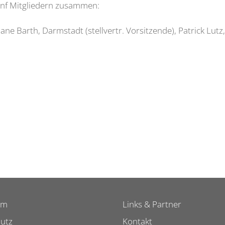
ünf Mitgliedern zusammen:
ne Barth, Darmstadt (stellvertr. Vorsitzende), Patrick Lutz
um
Links & Partner
utz
Kontakt