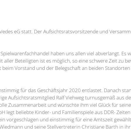
edes eG statt. Der Aufsichtsratsvorsitzende und Versamml
Spielwarenfachhandel haben uns allen viel abverlangt. Es w
aller Beteiligten ist es möglich, so eine schwere Zeit zu b
srat beim Vorstand und der Belegschaft an beiden Standorte
stimmig für das Geschäftsjahr 2020 entlastet. Danach sta
rige Aufsichtsratsmitglied Ralf Viehweg turnusgemäß aus
volle Zusammenarbeit und wünschte ihm viel Glück für se
legt beliebte Kinder- und Familienspiele aus DDR- Zeiten in
in vorgeschlagen und einstimmig für eine Amtszeit gewähl
edmann und seine Stellvertreterin Christiane Barth in ihren 