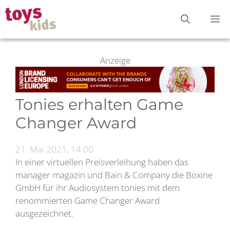
Zum
M
Inhalt
springen
Anzeige
Tonies erhalten Game
Changer Award
21. Mai 2021, 14:00
In einer virtuellen Preisverleihung haben das
manager magazin und Bain & Company die Boxine
GmbH für ihr Audiosystem tonies mit dem
renommierten Game Changer Award
ausgezeichnet.