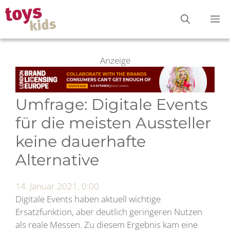
Zum
M
Inhalt
springen
Anzeige
Umfrage: Digitale Events
für die meisten Aussteller
keine dauerhafte
Alternative
14. Januar 2021, 0:00
Digitale Events haben aktuell wichtige
Ersatzfunktion, aber deutlich geringeren Nutzen
als reale Messen. Zu diesem Ergebnis kam eine