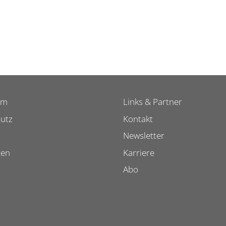
um
Links & Partner
utz
Kontakt
Newsletter
ten
Karriere
Abo