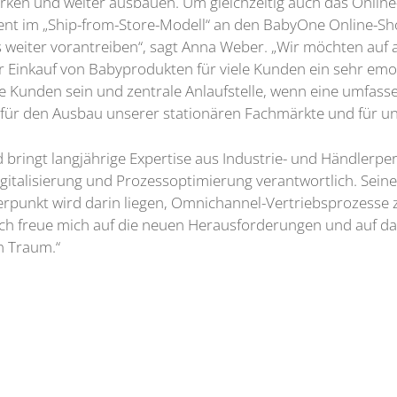
rken und weiter ausbauen. Um gleichzeitig auch das Onlin
ent im „Ship-from-Store-Modell“ an den BabyOne Online-Sh
eiter vorantreiben“, sagt Anna Weber. „Wir möchten auf al
 Einkauf von Babyprodukten für viele Kunden ein sehr emoti
re Kunden sein und zentrale Anlaufstelle, wenn eine umfas
 für den Ausbau unserer stationären Fachmärkte und für 
ngt langjährige Expertise aus Industrie- und Händlerperspe
gitalisierung und Prozessoptimierung verantwortlich. Seine
unkt wird darin liegen, Omnichannel-Vertriebsprozesse zu 
. „Ich freue mich auf die neuen Herausforderungen und auf 
in Traum.“