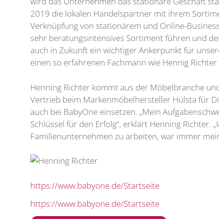
wird das Unternehmen das stationäre Geschäft stä
2019 die lokalen Handelspartner mit ihrem Sortim
Verknüpfung von stationärem und Online-Business w
sehr beratungsintensives Sortiment führen und der
auch in Zukunft ein wichtiger Ankerpunkt für unse
einen so erfahrenen Fachmann wie Hennig Richter
Henning Richter kommt aus der Möbelbranche und bri
Vertrieb beim Markenmöbelhersteller Hülsta für Di
auch bei BabyOne einsetzen. „Mein Aufgabenschwerp
Schlüssel für den Erfolg“, erklärt Henning Richter
Familienunternehmen zu arbeiten, war immer me
https://www.babyone.de/Startseite
https://www.babyone.de/Startseite