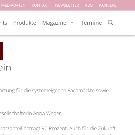
MEDIADATEN
KONTAKT
NEWSLETTER
ABO
KARRIERE
hts
Produkte
Magazine
Termine
ein
ortung für die systemeigenen Fachmärkte sowie
Gesellschafterin Anna Weber.
tzanteil beträgt 90 Prozent. Auch für die Zukunft