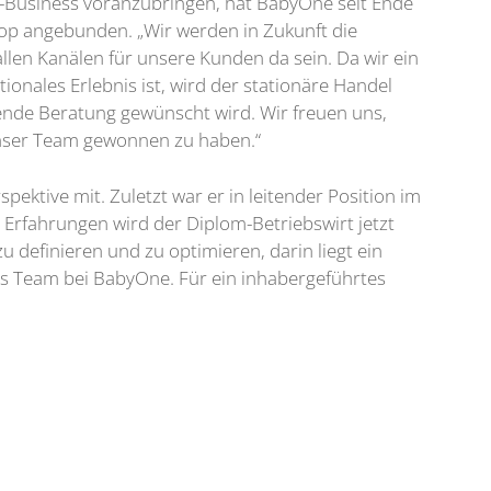
e-Business voranzubringen, hat BabyOne seit Ende
op angebunden. „Wir werden in Zukunft die
len Kanälen für unsere Kunden da sein. Da wir ein
onales Erlebnis ist, wird der stationäre Handel
sende Beratung gewünscht wird. Wir freuen uns,
unser Team gewonnen zu haben.“
ktive mit. Zuletzt war er in leitender Position im
 Erfahrungen wird der Diplom-Betriebswirt jetzt
definieren und zu optimieren, darin liegt ein
das Team bei BabyOne. Für ein inhabergeführtes