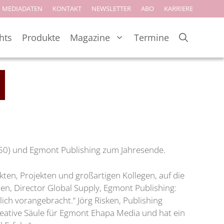
MEDIADATEN
KONTAKT
NEWSLETTER
ABO
KARRIERE
hts
Produkte
Magazine
Termine
(50) und Egmont Publishing zum Jahresende.
ten, Projekten und großartigen Kollegen, auf die
en, Director Global Supply, Egmont Publishing:
ch vorangebracht.“ Jörg Risken, Publishing
reative Säule für Egmont Ehapa Media und hat ein