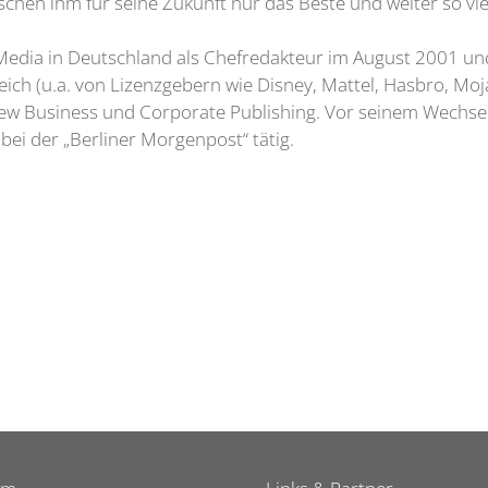
chen ihm für seine Zukunft nur das Beste und weiter so viel
edia in Deutschland als Chefredakteur im August 2001 und
eich (u.a. von Lizenzgebern wie Disney, Mattel, Hasbro, M
New Business und Corporate Publishing. Vor seinem Wechse
ei der „Berliner Morgenpost“ tätig.