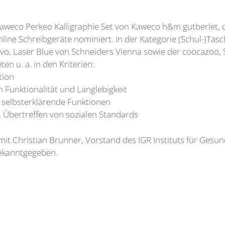
aweco Perkeo Kalligraphie Set von Kaweco h&m gutberlet, d
line Schreibgeräte nominiert. In der Kategorie (Schul-)Tas
o, Laser Blue von Schneiders Vienna sowie der coocazoo, 
n u. a. in den Kriterien:
tion
Funktionalität und Langlebigkeit
selbsterklärende Funktionen
Übertreffen von sozialen Standards
t Christian Brunner, Vorstand des IGR Instituts für Gesu
bekanntgegeben.