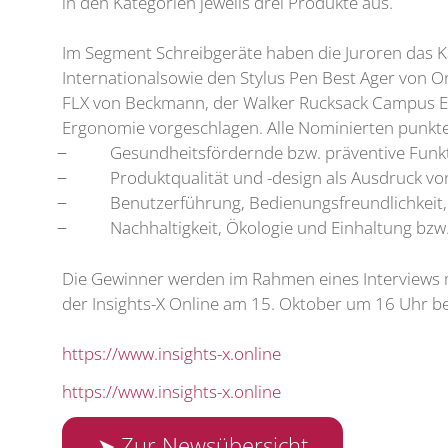
in den Kategorien jeweils drei Produkte aus.
Im Segment Schreibgeräte haben die Juroren das K
Internationalsowie den Stylus Pen Best Ager von On
FLX von Beckmann, der Walker Rucksack Campus Ev
Ergonomie vorgeschlagen. Alle Nominierten punktete
̶ Gesundheitsfördernde bzw. präventive Funk
̶ Produktqualität und -design als Ausdruck von 
̶ Benutzerführung, Bedienungsfreundlichkeit, 
̶ Nachhaltigkeit, Ökologie und Einhaltung bzw. 
Die Gewinner werden im Rahmen eines Interviews mi
der Insights-X Online am 15. Oktober um 16 Uhr 
https://www.insights-x.online
https://www.insights-x.online
➤ Zur Newsübersicht