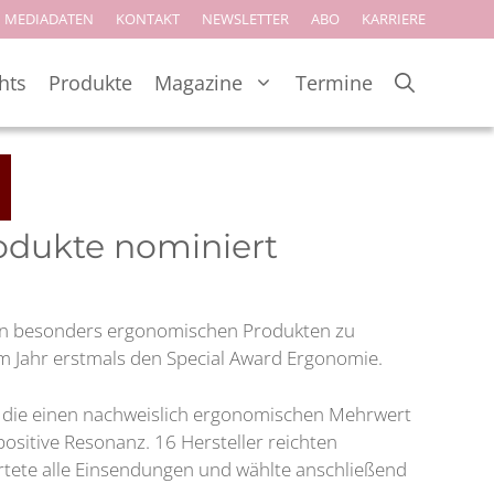
MEDIADATEN
KONTAKT
NEWSLETTER
ABO
KARRIERE
hts
Produkte
Magazine
Termine
odukte nominiert
von besonders ergonomischen Produkten zu
em Jahr erstmals den Special Award Ergonomie.
, die einen nachweislich ergonomischen Mehrwert
ositive Resonanz. 16 Hersteller reichten
ertete alle Einsendungen und wählte anschließend