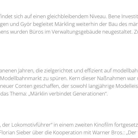
indet sich auf einen gleichbleibendem Niveau. Bene Investi
gen und Györ begleitet Märkling weiterhin der Bau des mä
 wurden Büros im Verwaltungsgebäude neugestaltet. Zu
enen Jahren, die zielgerichtet und effizient auf modellba
e im Modellbahnmarkt zu spüren. Kern dieser Naßnahmen war
neuer Conten geschaffen, der sowohl langjährige Modellei
n das Thema: „Märklin verbindet Generationen“.
der Lokomotivführer“ in einem zweiten Kinofilm fortgesetzt
lorian Sieber über die Kooperation mit Warner Bros.: „Der 