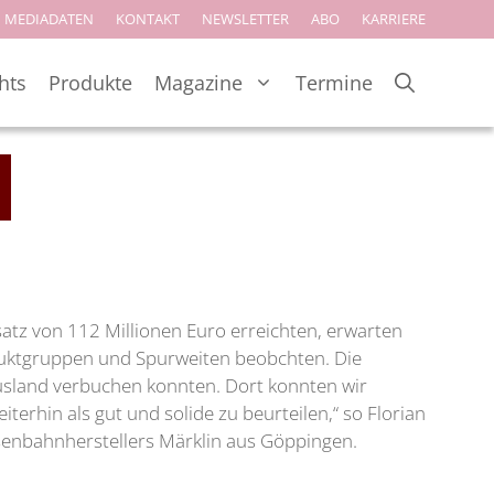
MEDIADATEN
KONTAKT
NEWSLETTER
ABO
KARRIERE
hts
Produkte
Magazine
Termine
tz von 112 Millionen Euro erreichten, erwarten
roduktgruppen und Spurweiten beobchten. Die
usland verbuchen konnten. Dort konnten wir
terhin als gut und solide zu beurteilen,“ so Florian
isenbahnherstellers Märklin aus Göppingen.