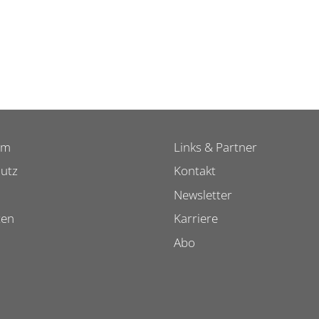
um
Links & Partner
utz
Kontakt
Newsletter
ten
Karriere
Abo