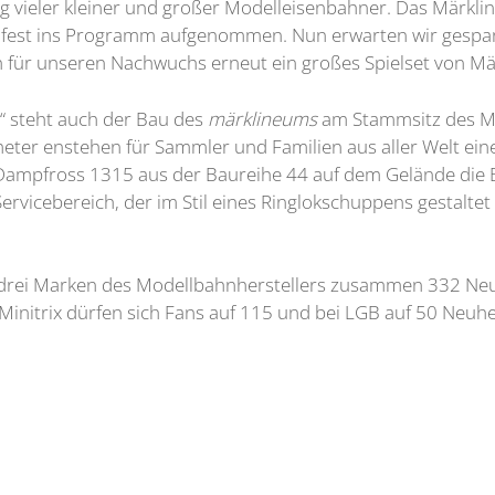
ng vieler kleiner und großer Modelleisenbahner. Das Märkli
 fest ins Programm aufgenommen. Nun erwarten wir gespannt
für unseren Nachwuchs erneut ein großes Spielset von Märk
“ steht auch der Bau des
märklineums
am Stammsitz des Mo
ter enstehen für Sammler und Familien aus aller Welt ein
 Dampfross 1315 aus der Baureihe 44 auf dem Gelände die B
ebereich, der im Stil eines Ringlokschuppens gestaltet ist
drei Marken des Modellbahnherstellers zusammen 332 Neuh
Minitrix dürfen sich Fans auf 115 und bei LGB auf 50 Neuhe