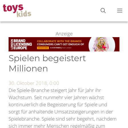
Zum
M
Inhalt
springen
Anzeige
Spielen begeistert
Millionen
30. Oktober 2018, 0:00
Die Spiele-Branche steigert Jahr für Jahr ihr
Wachstum. Seit nunmehr vier Jahren wächst
kontinuierlich die Begeisterung für Spiele und
sorgt für anhaltende Umsatzsteigerungen in der
Spielebranche. Spiele sind sehr begehrt, nachdem
sich immer mehr Menschen regelmäßig zum