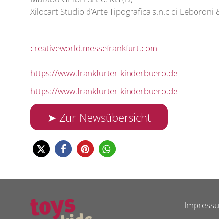
Xilocart Studio d’Arte Tipografica s.n.c di Leboroni &
creativeworld.messefrankfurt.com
https://www.frankfurter-kinderbuero.de
https://www.frankfurter-kinderbuero.de
➤ Zur Newsübersicht
Impress