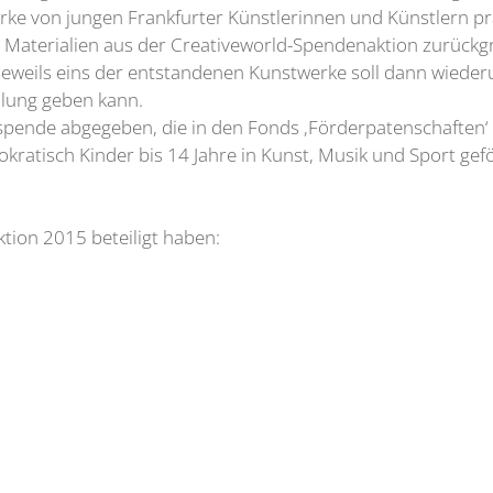
e von jungen Frankfurter Künstlerinnen und Künstlern präse
e Materialien aus der Creativeworld-Spendenaktion zurückgr
n. Jeweils eins der entstandenen Kunstwerke soll dann wied
ellung geben kann.
pende abgegeben, die in den Fonds ‚Förderpatenschaften‘ 
ratisch Kinder bis 14 Jahre in Kunst, Musik und Sport geför
ktion 2015 beteiligt haben: