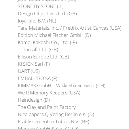
STONE BY STONE (IL)
Design Objectives Ltd. (GB)
Joycrafts B.V. (NL)
Tara Materials, Inc. / Fredrix Artist Canvas (USA)
Edition Michael Fischer GmbH (D)
Kamoi Kakoshi Co., Ltd. (JP)
Trimcraft Ltd. (GB)
Ellison Europe Ltd. (GB)
KI SIGN Sarl (F)
UART (US)
EMBALL’ISO SA (F)
KIMMAX GmbH – Wikki Stix Schweiz (CH)
We R Memory Keepers (USA)
Heindesign (D)
The Clay and Paint Factory
Nice papers Q Verlag Berlin e.K. (D)
Etablissementen Tobias N.V. (BE)
Marabu GmbH & Co. KG (D)