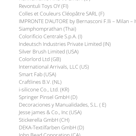
Revontuli Toys OY (FI)
Colles et Couleurs Cléopâtre SARL (F)
IMPRONTE D’AUTORE by Bernasconi F.lli – Milan – Ita
Siamphomprathan (Thai)
Colorificio Centrale S.p.A. (I)
Indeutsch Industries Private Limited (IN)
Silver Brush Limited (USA)
Colorlord Ltd (GB)
International Arrivals, LLC (US)
Smart Fab (USA)
Craftlines B.V. (NL)
i-silicone Co., Ltd. (KR)
Springer Pinsel GmbH (D)
Decoraciones y Manualidades, S.L. ( E)
Jesse james & Co., Inc (USA)
Stickerella GmbH (CH)
DEKA-Textilfarben GmbH (D)
John Bead Coporation (CA)