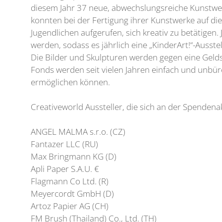
diesem Jahr 37 neue, abwechslungsreiche Kunstwerk
konnten bei der Fertigung ihrer Kunstwerke auf di
Jugendlichen aufgerufen, sich kreativ zu betätige
werden, sodass es jährlich eine „KinderArt!“-Ausst
Die Bilder und Skulpturen werden gegen eine Gelds
Fonds werden seit vielen Jahren einfach und unbürok
ermöglichen können.
Creativeworld Aussteller, die sich an der Spendena
ANGEL MALMA s.r.o. (CZ)
Fantazer LLC (RU)
Max Bringmann KG (D)
Apli Paper S.A.U. €
Flagmann Co Ltd. (R)
Meyercordt GmbH (D)
Artoz Papier AG (CH)
FM Brush (Thailand) Co., Ltd. (TH)