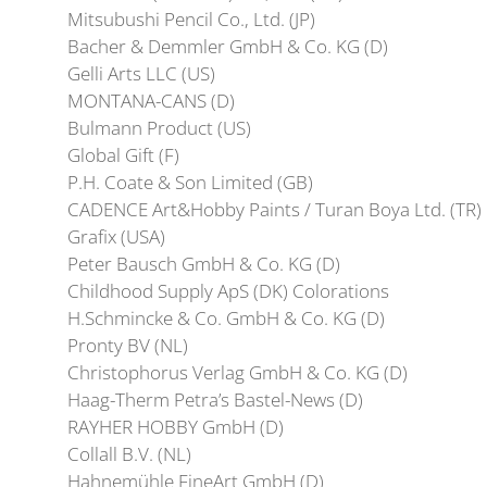
Mitsubushi Pencil Co., Ltd. (JP)
Bacher & Demmler GmbH & Co. KG (D)
Gelli Arts LLC (US)
MONTANA-CANS (D)
Bulmann Product (US)
Global Gift (F)
P.H. Coate & Son Limited (GB)
CADENCE Art&Hobby Paints / Turan Boya Ltd. (TR)
Grafix (USA)
Peter Bausch GmbH & Co. KG (D)
Childhood Supply ApS (DK) Colorations
H.Schmincke & Co. GmbH & Co. KG (D)
Pronty BV (NL)
Christophorus Verlag GmbH & Co. KG (D)
Haag-Therm Petra’s Bastel-News (D)
RAYHER HOBBY GmbH (D)
Collall B.V. (NL)
Hahnemühle FineArt GmbH (D)