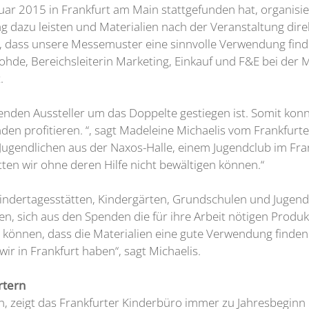
ruar 2015 in Frankfurt am Main stattgefunden hat, organisi
g dazu leisten und Materialien nach der Veranstaltung direk
n, dass unsere Messemuster eine sinnvolle Verwendung find
n Rohde, Bereichsleiterin Marketing, Einkauf und F&E bei
.
enden Aussteller um das Doppelte gestiegen ist. Somit konn
den profitieren. “, sagt Madeleine Michaelis vom Frankfur
 Jugendlichen aus der Naxos-Halle, einem Jugendclub im Fr
tten wir ohne deren Hilfe nicht bewältigen können.“
Kindertagesstätten, Kindergärten, Grundschulen und Juge
n, sich aus den Spenden die für ihre Arbeit nötigen Produk
 können, dass die Materialien eine gute Verwendung finden.
ir in Frankfurt haben“, sagt Michaelis.
rtern
 zeigt das Frankfurter Kinderbüro immer zu Jahresbeginn mi