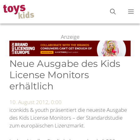
Zum
M
Inhalt
springen
Anzeige
Neue Ausgabe des Kids
License Monitors
erhältlich
10. August 2012, 0:00
iconkids & youth präsentiert die neueste Ausgabe
des Kids License Monitors – der Standardstudie
zum europäischen Lizenzmarkt.