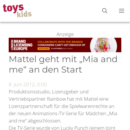
Zum
M
Inhalt
springen
Anzeige
Mattel geht mit „Mia and
me“ an den Start
8. Juni 2012, 0:00
Produktionsstudio, Lizenzgeber und
Vertriebspartner Rainbow hat mit Mattel eine
Lizenzpartnerschaft für die Spielwarenrechte an
der neuen Animations-TV-Serie für Mädchen „Mia
and me“ abgeschlossen.
Die TV-Serie wurde von Lucky Punch (einem Joint