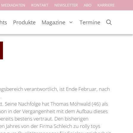
MEDIADATEN
KONTAKT
NEWSLETTER
ABO
KARRIERE
hts
Produkte
Magazine
Termine
ngsbereich verantwortlich, ist Ende Februar, nach
.
irkt. Seine Nachfolge hat Thomas Möhwald (46) als
chon in der Vergangenheit mit dem Aufbau dieses
ereits bestens vertraut. Den bisherigen
Jahres von der Firma Schleich zu rolly toys