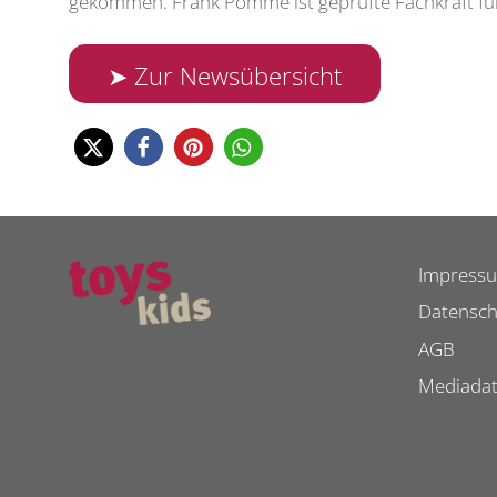
gekommen. Frank Pommé ist geprüfte Fachkraft für 
➤ Zur Newsübersicht
Impress
Datensch
AGB
Mediada