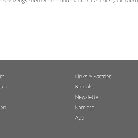
Spielzeugsicherheit und durchläuft derzeit die Qualifizier
um
Links & Partner
utz
Kontakt
Newsletter
ten
Karriere
Abo