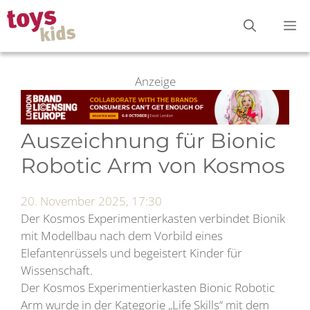
Zum
M
Inhalt
springen
Anzeige
Auszeichnung für Bionic
Robotic Arm von Kosmos
20. November 2025, 17:30
Der Kosmos Experimentierkasten verbindet Bionik
mit Modellbau nach dem Vorbild eines
Elefantenrüssels und begeistert Kinder für
Wissenschaft.
Der Kosmos Experimentierkasten Bionic Robotic
Arm wurde in der Kategorie „Life Skills“ mit dem