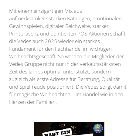
Mit einem einzigartigen Mix aus
aufmerksamkeitsstarken Katalogen, emotionalen
Gewinnspielen, digitaler Reichweite, starker
Printpräsenz und pointierten POS-Aktionen schafft
die Vedes auch 2025 wieder ein starkes
Fundament für den Fachhandel im wichtigen
Weihnachtsgeschäft. So werden die Mitglieder der
Vedes Gruppe nicht nur in der verkaufsstärksten
Zeit des Jahres optimal unterstützt, sondern
zugleich als erste Adresse für Beratung, Qualität
und Spielfreude positioniert. Die Vedes sorgt damit
für magische Weihnachten – im Handel wie in den
Herzen der Familien.