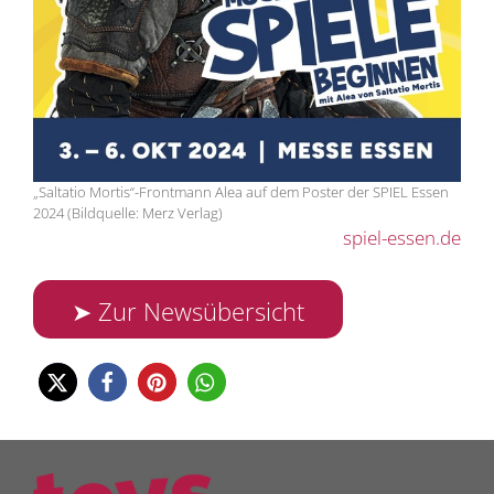
„Saltatio Mortis“-Frontmann Alea auf dem Poster der SPIEL Essen
2024 (Bildquelle: Merz Verlag)
spiel-essen.de
➤ Zur Newsübersicht