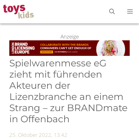
Zum
M
Inhalt
springen
Anzeige
Spielwarenmesse eG
zieht mit führenden
Akteuren der
Lizenzbranche an einem
Strang – zur BRANDmate
in Offenbach
25. Oktober 2022, 13:42