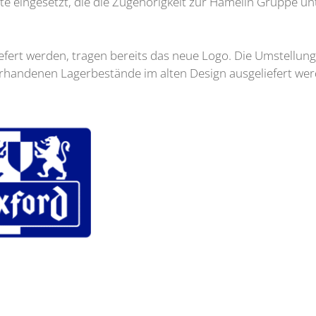
 eingesetzt, die die Zugehörigkeit zur Hamelin Gruppe unt
iefert werden, tragen bereits das neue Logo. Die Umstellun
orhandenen Lagerbestände im alten Design ausgeliefert wer