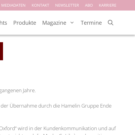
MEDIADATEN
KONTAKT
NEWSLETTER
ABO
KARRIERE
hts
Produkte
Magazine
Termine
rgangenen Jahre.
Mit der Übernahme durch die Hamelin Gruppe Ende
ì by Oxford“ wird in der Kundenkommunikation und auf