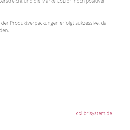
erstreicht und die Marke CoLibrì noch positiver
g der Produktverpackungen erfolgt sukzessive, da
den.
colibrisystem.de