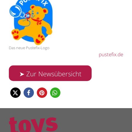
Das neue Pustefix-Logo
pustefix.de
➤ Zur Newsübersicht