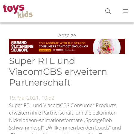
Zum
M
Inhalt
springen
Anzeige
Super RTL und
ViacomCBS erweitern
Partnerschaft
19. Mai 2021, 10:52
Super RTL und ViacomCBS Consumer Products
erweitern ihre Partnerschaft, um die bekannten
Nickelodeon-Animationsformate „SpongeBob
Schwammkopf“, „Willkommen bei den Louds“ und