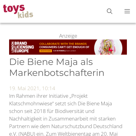
Zum
M
Inhalt
springen
Anzeige
Die Biene Maja als
Markenbotschafterin
19. Mai 2021, 10:14
Im Rahmen ihrer Initiative „Projekt
Klatschmohnwiese“ setzt sich Die Biene Maja
schon seit 2018 für Biodiversität und
Nachhaltigkeit in Zusammenarbeit mit starken
Partnern wie dem Naturschutzbund Deutschland
e.V. (NABU) ein. Zum Weltbienentag am 20. Mai