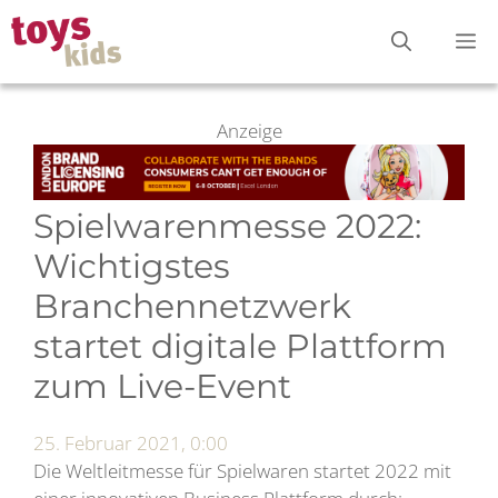
Zum
M
Inhalt
springen
Anzeige
Spielwarenmesse 2022:
Wichtigstes
Branchennetzwerk
startet digitale Plattform
zum Live-Event
25. Februar 2021, 0:00
Die Weltleitmesse für Spielwaren startet 2022 mit