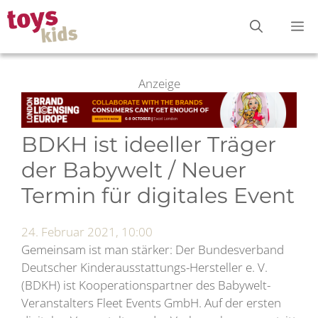
Zum
M
Inhalt
springen
Anzeige
BDKH ist ideeller Träger
der Babywelt / Neuer
Termin für digitales Event
24. Februar 2021, 10:00
Gemeinsam ist man stärker: Der Bundesverband
Deutscher Kinderausstattungs-Hersteller e. V.
(BDKH) ist Kooperationspartner des Babywelt-
Veranstalters Fleet Events GmbH. Auf der ersten