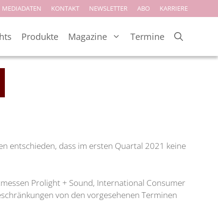
MEDIADATEN
KONTAKT
NEWSLETTER
ABO
KARRIERE
hts
Produkte
Magazine
Termine
en entschieden, dass im ersten Quartal 2021 keine
zmessen Prolight + Sound, International Consumer
sebeschränkungen von den vorgesehenen Terminen