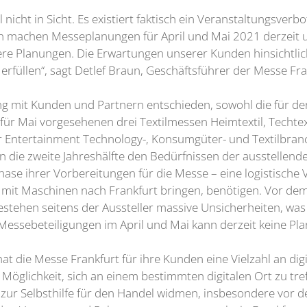
nicht in Sicht. Es existiert faktisch ein Veranstaltungsverb
n machen Messeplanungen für April und Mai 2021 derzeit
re Planungen. Die Erwartungen unserer Kunden hinsichtlich
t erfüllen“, sagt Detlef Braun, Geschäftsführer der Messe Fra
 mit Kunden und Partnern entschieden, sowohl die für den 
für Mai vorgesehenen drei Textilmessen Heimtextil, Techt
r Entertainment Technology-, Konsumgüter- und Textilbranc
in die zweite Jahreshälfte den Bedürfnissen der ausstell
ase ihrer Vorbereitungen für die Messe – eine logistische Vo
en mit Maschinen nach Frankfurt bringen, benötigen. Vor de
hen seitens der Aussteller massive Unsicherheiten, was
n Messebeteiligungen im April und Mai kann derzeit keine Pl
at die Messe Frankfurt für ihre Kunden eine Vielzahl an dig
Möglichkeit, sich an einem bestimmten digitalen Ort zu tr
 zur Selbsthilfe für den Handel widmen, insbesondere vor 