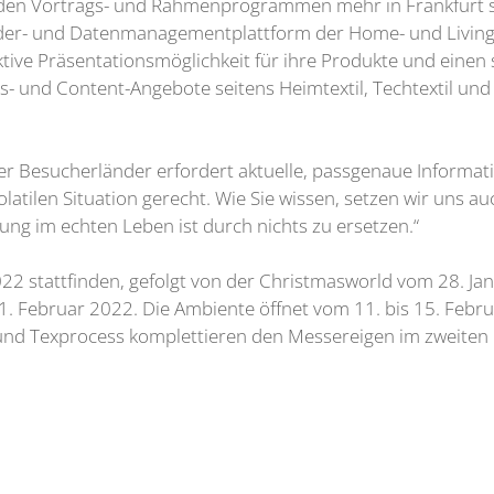
nden Vortrags- und Rahmenprogrammen mehr in Frankfurt st
rder- und Datenmanagementplattform der Home- und Living-
ktive Präsentationsmöglichkeit für ihre Produkte und einen
ns- und Content-Angebote seitens Heimtextil, Techtextil un
r Besucherländer erfordert aktuelle, passgenaue Informat
latilen Situation gerecht. Wie Sie wissen, setzen wir uns au
ng im echten Leben ist durch nichts zu ersetzen.“
2022 stattfinden, gefolgt von der Christmasworld vom 28. J
 1. Februar 2022. Die Ambiente öffnet vom 11. bis 15. Februa
l und Texprocess komplettieren den Messereigen im zweiten