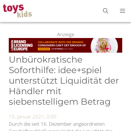
Zum
M
Inhalt
springen
Anzeige
Unbürokratische
Soforthilfe: idee+spiel
unterstützt Liquidität der
Händler mit
siebenstelligem Betrag
15. Januar 2021, 0:00
Durch die seit 16. Dezember angeordneten