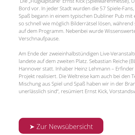
Die „Flugkapitäne“ Ernst Kick (Spielwarenmesse), 
Bord vor. In jeder Stadt wurden die 57 Spiele-Fans
Spaß begann in einem typischen Dubliner Pub mit e
so schnell wie möglich Bilderrätsel lösen, während
auf dem Programm. Nebenbei wurde Wissenswertes z
Verschnaufpause.
Am Ende der zweieinhalbstündigen Live-Veranstaltu
landete auf dem zweiten Platz. Sebastian Reiche (BL
Hannover statt. Inhaber Heinz Lehmann – Erfinder 
Projekt realisiert. Die Weltreise kam auch bei den
Mischung aus Spiel und Spaß haben wir in der Bran
unerlässlich sind“, resümiert Ernst Kick, Vorstand
➤ Zur Newsübersicht