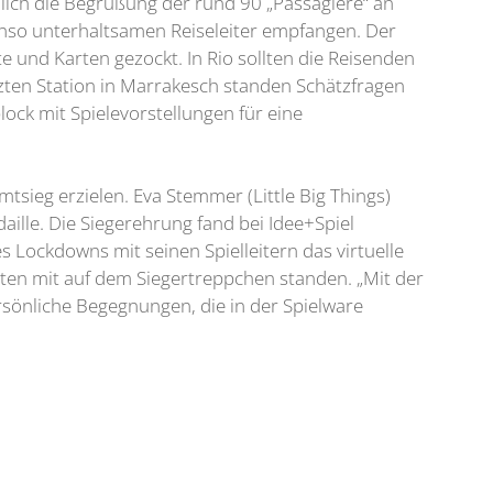
nlich die Begrüßung der rund 90 „Passagiere“ an
ebenso unterhaltsamen Reiseleiter empfangen. Der
 und Karten gezockt. In Rio sollten die Reisenden
etzten Station in Marrakesch standen Schätzfragen
ck mit Spielevorstellungen für eine
sieg erzielen. Eva Stemmer (Little Big Things)
aille. Die Siegerehrung fand bei Idee+Spiel
Lockdowns mit seinen Spielleitern das virtuelle
ädten mit auf dem Siegertreppchen standen. „Mit der
rsönliche Begegnungen, die in der Spielware