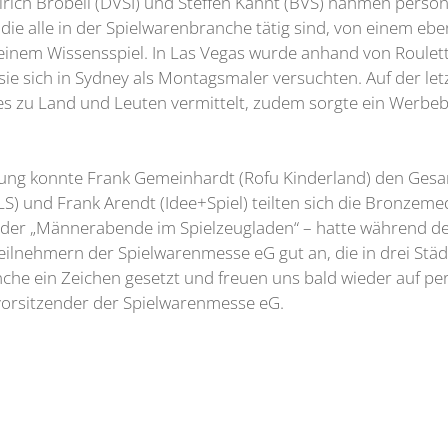
Ulrich Brobeil (DVSI) und Steffen Kahnt (BVS) nahmen persö
, die alle in der Spielwarenbranche tätig sind, von einem 
inem Wissensspiel. In Las Vegas wurde anhand von Roulette
 sie sich in Sydney als Montagsmaler versuchten. Auf der l
u Land und Leuten vermittelt, zudem sorgte ein Werbeblo
ng konnte Frank Gemeinhardt (Rofu Kinderland) den Gesamt
S) und Frank Arendt (Idee+Spiel) teilten sich die Bronzemed
der „Männerabende im Spielzeugladen“ – hatte während des 
 Teilnehmern der Spielwarenmesse eG gut an, die in drei St
che ein Zeichen gesetzt und freuen uns bald wieder auf pe
svorsitzender der Spielwarenmesse eG.