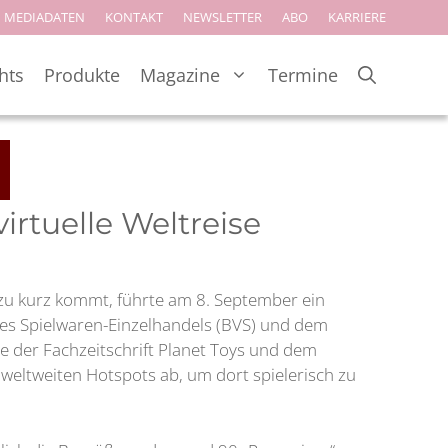
MEDIADATEN
KONTAKT
NEWSLETTER
ABO
KARRIERE
hts
Produkte
Magazine
Termine
rtuelle Weltreise
zu kurz kommt, führte am 8. September ein
es Spielwaren-Einzelhandels (BVS) und dem
ve der Fachzeitschrift Planet Toys und dem
eltweiten Hotspots ab, um dort spielerisch zu