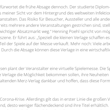
befürwortet die frühe Absage dennoch. Der studierte Diplom
s meiner Sicht vor dem Hintergrund des weltweiten Infektio
nstalten. Das Risiko für Besucher, Aussteller und alle ande
its mehrere andere Veranstaltungen gestrichen sind, stellt
n wichtiger Absatzmarkt weg.“ Henning Poehl spricht von mö
szene. Er führt aus: „Speziell die kleinen Verlage schaffen 
Teil der Spiele auf der Messe verkauft. Mehr noch: Viele ar
urch die Absage können diese Verlage in eine wirtschaftlich
ssen plant der Veranstalter eine virtuelle Spielemesse. Die S
ie Verlage die Möglichkeit bekommen sollen, ihre Neuheiten
taltenden Merz-Verlag dankbar und hoffen, dass diese Form d
Corona-Krise. Allerdings gilt das in erster Linie die großen
sind, desto weniger flächendeckend sind ihre Titel erhältlic