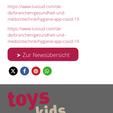
https://www.tuvsud.com/de-
de/branchen/gesundheit-und-
medizintechnik/hygiene-app-covid-19
https://www.tuvsud.com/de-
de/branchen/gesundheit-und-
medizintechnik/hygiene-app-covid-19
➤ Zur Newsübersicht