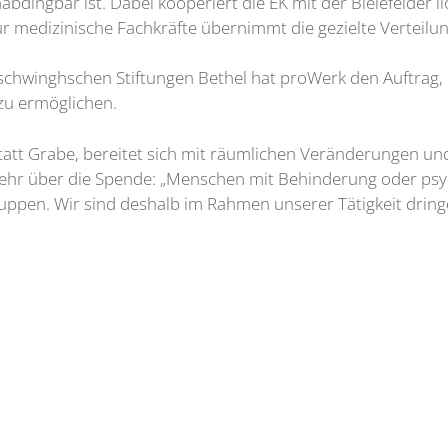
bdingbar ist. Dabei kooperiert die EK mit der Bielefelder l
r medizinische Fachkräfte übernimmt die gezielte Verteilun
delschwinghschen Stiftungen Bethel hat proWerk den Auftra
zu ermöglichen.
kstatt Grabe, bereitet sich mit räumlichen Veränderungen
 sehr über die Spende: „Menschen mit Behinderung oder psy
ppen. Wir sind deshalb im Rahmen unserer Tätigkeit drin