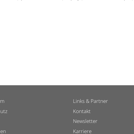
um
Links & Partner
utz
Kontakt
Newsletter
ten
Karriere