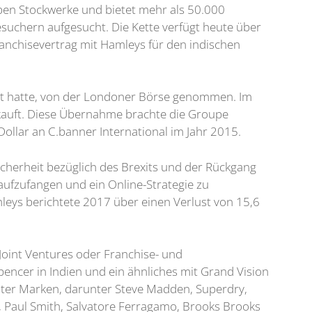
eben Stockwerke und bietet mehr als 50.000
Besuchern aufgesucht. Die Kette verfügt heute über
Franchisevertrag mit Hamleys für den indischen
lt hatte, von der Londoner Börse genommen. Im
rkauft. Diese Übernahme brachte die Groupe
ollar an C.banner International im Jahr 2015.
cherheit bezüglich des Brexits und der Rückgang
ufzufangen und ein Online-Strategie zu
mleys berichtete 2017 über einen Verlust von 15,6
l Joint Ventures oder Franchise- und
pencer in Indien und ein ähnliches mit Grand Vision
nter Marken, darunter Steve Madden, Superdry,
, Paul Smith, Salvatore Ferragamo, Brooks Brooks