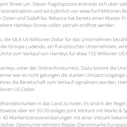
ent Street um. Dieser Flagshipstore erstreckt sich über si
ristenattraktion und wird jährlich von etwa fünf Millionen 
en Osten und Südafrika. Reliance hat bereits einen Master-
Weitere Hamleys-Stores sollen zeitnah eröffnet werden.
, die 68,8 US-Millionen Dollar für das Unternehmen bezah
an die Groupe Ludendo, ein französisches Unternehmen, ve
führte zum Verkauf von Hamleys für etwa 150 Millionen US-D
 Hamleys unter der Online-Konkurrenz. Dazu kommt die Unsi
anner war es nicht gelungen die starken Umsatzrückgänge a
Jahres die Bereitschaft zum Verkauf signalisiert worden. Ha
lionen US-Dollar.
inzelhandelsmarken in das Land zu holen. Es sind in der Rege
lsweise über ein 50-50-teiliges Joint Venture mit Marks & S
 40 Markenlizenzvereinbarungen mit einer Vielzahl bekan
uicksilver (Sportunternehmen) Replay (Denimmarke Europas)