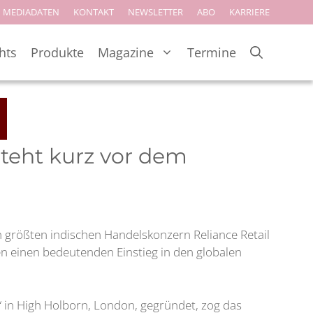
MEDIADATEN
KONTAKT
NEWSLETTER
ABO
KARRIERE
hts
Produkte
Magazine
Termine
steht kurz vor dem
n größten indischen Handelskonzern Reliance Retail
n einen bedeutenden Einstieg in den globalen
“ in High Holborn, London, gegründet, zog das