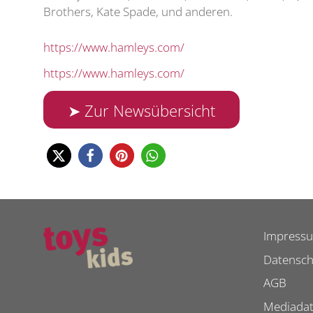
Brothers, Kate Spade, und anderen.
https://www.hamleys.com/
https://www.hamleys.com/
➤ Zur Newsübersicht
Impress
Datensch
AGB
Mediada