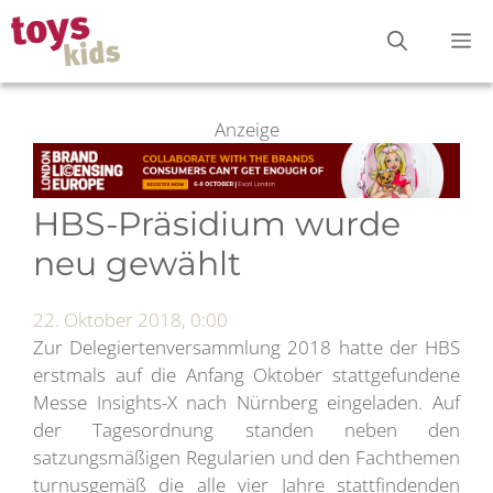
Zum
M
Inhalt
springen
Anzeige
HBS-Präsidium wurde
neu gewählt
22. Oktober 2018, 0:00
Zur Delegiertenversammlung 2018 hatte der HBS
erstmals auf die Anfang Oktober stattgefundene
Messe Insights-X nach Nürnberg eingeladen. Auf
der Tagesordnung standen neben den
satzungsmäßigen Regularien und den Fachthemen
turnusgemäß die alle vier Jahre stattfindenden