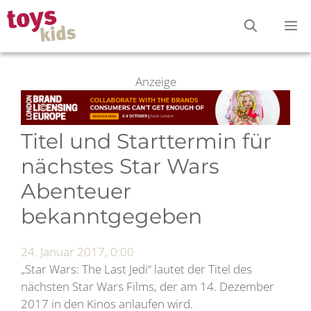
Zum
M
Inhalt
springen
Anzeige
Titel und Starttermin für
nächstes Star Wars
Abenteuer
bekanntgegeben
24. Januar 2017, 0:00
„Star Wars: The Last Jedi“ lautet der Titel des
nächsten Star Wars Films, der am 14. Dezember
2017 in den Kinos anlaufen wird.