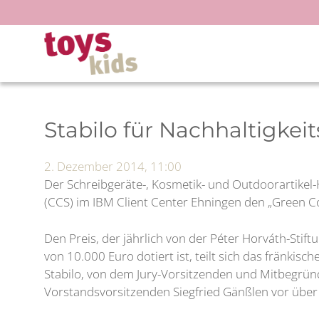
Zum
Inhalt
springen
Stabilo für Nachhaltigk
2. Dezember 2014, 11:00
Der Schreibgeräte-, Kosmetik- und Outdoorartikel-
(CCS) im IBM Client Center Ehningen den „Green C
Den Preis, der jährlich von der Péter Horváth-Stif
von 10.000 Euro dotiert ist, teilt sich das fränki
Stabilo, von dem Jury-Vorsitzenden und Mitbegründe
Vorstandsvorsitzenden Siegfried Gänßlen vor übe