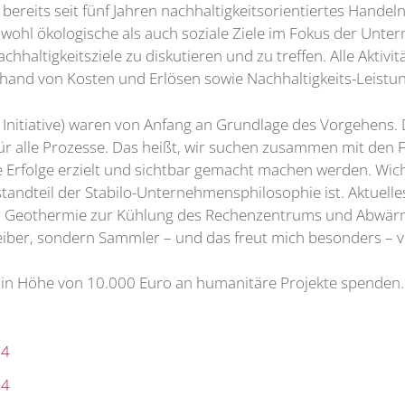
ereits seit fünf Jahren nachhaltigkeitsorientiertes Handeln 
wohl ökologische als auch soziale Ziele im Fokus der Unte
haltigkeitsziele zu diskutieren und zu treffen. Alle Aktivi
nd von Kosten und Erlösen sowie Nachhaltigkeits-Leistun
 Initiative) waren von Anfang an Grundlage des Vorgehens. Da
 für alle Prozesse. Das heißt, wir suchen zusammen mit den
e Erfolge erzielt und sichtbar gemacht machen werden. Wich
tandteil der Stabilo-Unternehmensphilosophie ist. Aktuelles B
für Geothermie zur Kühlung des Rechenzentrums und Abw
 Treiber, sondern Sammler – und das freut mich besonders –
in Höhe von 10.000 Euro an humanitäre Projekte spenden. 
54
54