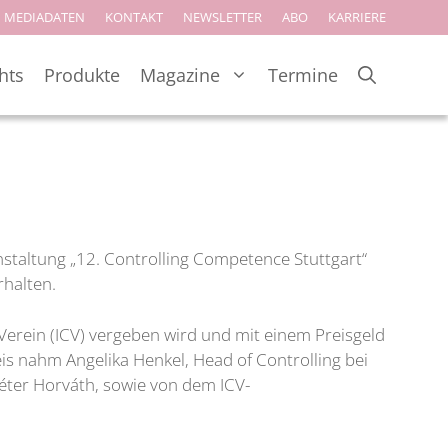
MEDIADATEN
KONTAKT
NEWSLETTER
ABO
KARRIERE
hts
Produkte
Magazine
Termine
nstaltung „12. Controlling Competence Stuttgart“
erhalten.
Verein (ICV) vergeben wird und mit einem Preisgeld
eis nahm Angelika Henkel, Head of Controlling bei
Péter Horváth, sowie von dem ICV-