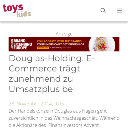
Zum
M
Inhalt
springen
Anzeige
Douglas-Holding: E-
Commerce trägt
zunehmend zu
Umsatzplus bei
28. November 2014, 9:05
Der Handelskonzern Douglas aus Hagen geht
zuversichtlich in das Weihnachtsgeschäft. Während
die Aktionäre des Finanzinvestors Advent