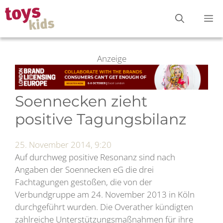
Zum
M
Inhalt
springen
Anzeige
Soennecken zieht
positive Tagungsbilanz
25. November 2014, 9:20
Auf durchweg positive Resonanz sind nach
Angaben der Soennecken eG die drei
Fachtagungen gestoßen, die von der
Verbundgruppe am 24. November 2013 in Köln
durchgeführt wurden. Die Overather kündigten
zahlreiche Unterstützungsmaßnahmen für ihre