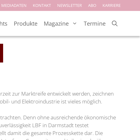
MEDIADATEN
KONTAKT
NEWSLETTER
ABO
KARRIERE
hts
Produkte
Magazine
Termine
rzeit zur Marktreife entwickelt werden, zeichnen
il- und Elektroindustrie ist vieles möglich.
 betrachten. Denn ohne ausreichende ökonomische
uverlässigkeit LBF in Darmstadt testet
llt damit die gesamte Prozesskette dar. Die