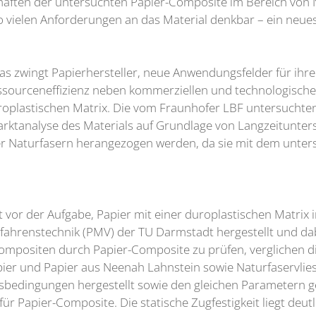
haften der untersuchten Papier-Composite im Bereich von 
o vielen Anforderungen an das Material denkbar – ein neue
 Das zwingt Papierhersteller, neue Anwendungsfelder für i
ssourceneffizienz neben kommerziellen und technologische
uroplastischen Matrix. Die vom Fraunhofer LBF untersuchten
Marktanalyse des Materials auf Grundlage von Langzeitunte
Naturfasern herangezogen werden, da sie mit dem unters
vor der Aufgabe, Papier mit einer duroplastischen Matrix 
fahrenstechnik (PMV) der TU Darmstadt hergestellt und da
Compositen durch Papier-Composite zu prüfen, verglichen d
er und Papier aus Neenah Lahnstein sowie Naturfaservliese
sbedingungen hergestellt sowie den gleichen Parametern g
für Papier-Composite. Die statische Zugfestigkeit liegt deu