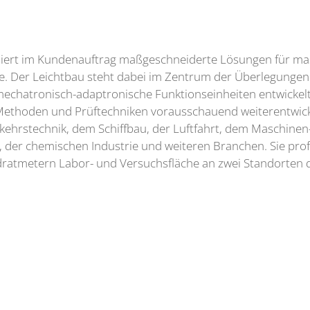
lisiert im Kundenauftrag maßgeschneiderte Lösungen für 
eme. Der Leichtbau steht dabei im Zentrum der Überlegung
mechatronisch-adaptronische Funktionseinheiten entwickelt
Methoden und Prüftechniken vorausschauend weiterentwic
ehrstechnik, dem Schiffbau, der Luftfahrt, dem Maschinen-
 der chemischen Industrie und weiteren Branchen. Sie profi
ratmetern Labor- und Versuchsfläche an zwei Standorten 